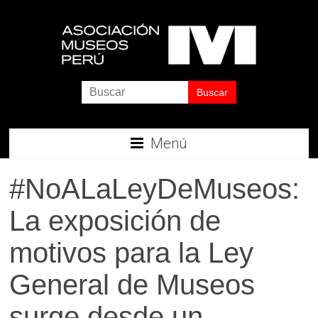
Saltar
al
contenido
Asociación
de
Museos
Menú
del
#NoALaLeyDeMuseos:
Perú
La exposición de
Museos
motivos para la Ley
Peruanos
General de Museos
surge desde un