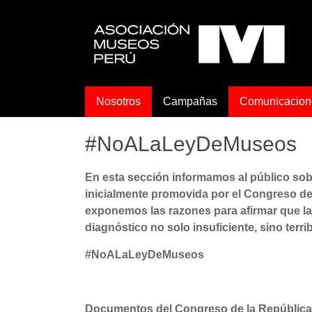
Saltar
al
Asociación
contenido
de
Museos
Nosotros
Campañas
Comunicacion
del
Perú
#NoALaLeyDeMuseos
Museos
En esta sección informamos al público sob
Peruanos
inicialmente promovida por el Congreso de l
exponemos las razones para afirmar que l
diagnóstico no solo insuficiente, sino terr
#NoALaLeyDeMuseos
Documentos del Congreso de la República